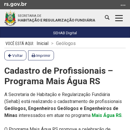
Ir
para
SECRETARIA DE
o
Abrir
Alter
HABITAÇÃO E REGULARIZAÇÃO FUNDIÁRIA
conteúdo
a
a
Ir
busca
nave
SEHAB Digital
para
Início
Inicial
Geólogos
o
do
menu
conteúdo
Voltar
Imprimir
Ir
para
Cadastro de Profissionais –
a
Programa Mais Água RS
busca
A Secretaria de Habitação e Regularização Fundiária
(Sehab) está realizando o cadastramento de profissionais
Geólogos, Engenheiros Geólogos e Engenheiros de
Minas
interessados em atuar no programa
Mais Água RS
.
O Programa Mais Água RS promove a celebração de